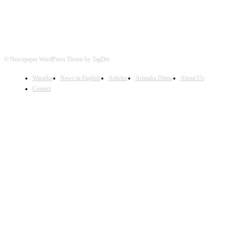
© Newspaper WordPress Theme by TagDiv
Wararka
News in English
Articles
Arimaha Diinta
About Us
Contact