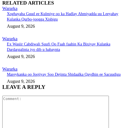
RELATED ARTICLES
Wararka
Xoghayaha Guud ee Kulmiye oo ka Hadlay Ahmiyadda uu Leeyahay
Kulanka Qurbo-joogga Xisbigu
August 9, 2026
Wararka
Ex Wasiir Cabdiwali Suufi Oo Faah faahin Ka Bixiyay Kulanka
Dardargalinta iyo dib u habaynta
August 9, 2026
Wararka
Mareykanka oo Joojiyay Soo Dejinta Shidaalka Qaydhin ee Sacuudiga
August 9, 2026
LEAVE A REPLY
Comment: