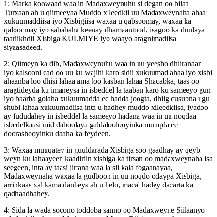
1: Marka koowaad waa in Madaxweynuhu si degan oo bilaa
Turxaan ah u qiimeeyaa Muddo xileedkii uu Madaxweynaha ahaa
xukuumaddiisa iyo Xisbigiisa waxaa u qabsoomay, waxaa ka
qaloocmay iyo sababaha keenay dhamaantood, isagoo ka duulaya
taariikhdii Xisbiga KULMIYE iyo waayo aragnimadiisa
siyaasadeed.
2: Qiimeyn ka dib, Madaxweynuhu waa in uu yeesho dhiiranaan
iyo kalsooni cad oo uu ku wajihi karo sidii xukuumad ahaa iyo xisbi
ahaanba loo dhisi lahaa ama loo kasban lahaa Shacabka, taas oo
aragtideyda ku imaneysa in isbeddel la taaban karo ku sameeyo gun
iyo baarba golaha xukuumadda ee hadda joogta, dhiig cusubna ugu
shubi lahaa xukuumadiisa inta u hadhey muddo xileedkiisa, iyadoo
ay fududahey in isbeddel la sameeyo hadana waa in uu noqdaa
isbedelkaasi mid daboolaya galdaloolooyinka muuqda ee
doorashooyinku daaha ka feydeen.
3: Waxaa muuqatey in guuldarada Xisbiga soo gaadhay ay qeyb
weyn ku lahaayeen kaadiriin xisbiga ka tirsan oo madaxweynaha isa
seegeen, inta ay taasi jirtana waa la sii kala fogaanayaa,
Madaxweynaha waxaa la gudboon in uu noqdo odayga Xisbiga,
arrinkaas xal kama danbeys ah u helo, macal hadey dacarta ka
qadhaadhahey.
4: Sida la wada socono toddoba sanno oo Madaxweyne Siilaanyo