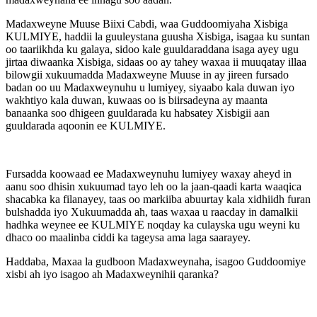
Madaxweyne Muuse Biixi Cabdi, waa Guddoomiyaha Xisbiga
KULMIYE, haddii la guuleystana guusha Xisbiga, isagaa ku suntan
oo taariikhda ku galaya, sidoo kale guuldaraddana isaga ayey ugu
jirtaa diwaanka Xisbiga, sidaas oo ay tahey waxaa ii muuqatay illaa
bilowgii xukuumadda Madaxweyne Muuse in ay jireen fursado
badan oo uu Madaxweynuhu u lumiyey, siyaabo kala duwan iyo
wakhtiyo kala duwan, kuwaas oo is biirsadeyna ay maanta
banaanka soo dhigeen guuldarada ku habsatey Xisbigii aan
guuldarada aqoonin ee KULMIYE.
Fursadda koowaad ee Madaxweynuhu lumiyey waxay aheyd in
aanu soo dhisin xukuumad tayo leh oo la jaan-qaadi karta waaqica
shacabka ka filanayey, taas oo markiiba abuurtay kala xidhiidh furan
bulshadda iyo Xukuumadda ah, taas waxaa u raacday in damalkii
hadhka weynee ee KULMIYE noqday ka culayska ugu weyni ku
dhaco oo maalinba ciddi ka tageysa ama laga saarayey.
Haddaba, Maxaa la gudboon Madaxweynaha, isagoo Guddoomiye
xisbi ah iyo isagoo ah Madaxweynihii qaranka?