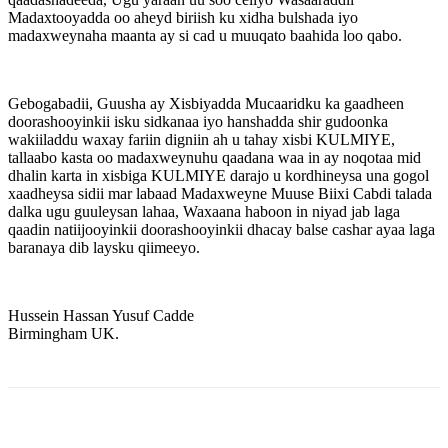
Madaxtooyadda oo aheyd biriish ku xidha bulshada iyo
madaxweynaha maanta ay si cad u muuqato baahida loo qabo.
Gebogabadii, Guusha ay Xisbiyadda Mucaaridku ka gaadheen
doorashooyinkii isku sidkanaa iyo hanshadda shir gudoonka
wakiiladdu waxay fariin digniin ah u tahay xisbi KULMIYE,
tallaabo kasta oo madaxweynuhu qaadana waa in ay noqotaa mid
dhalin karta in xisbiga KULMIYE darajo u kordhineysa una gogol
xaadheysa sidii mar labaad Madaxweyne Muuse Biixi Cabdi talada
dalka ugu guuleysan lahaa, Waxaana haboon in niyad jab laga
qaadin natiijooyinkii doorashooyinkii dhacay balse cashar ayaa laga
baranaya dib laysku qiimeeyo.
Hussein Hassan Yusuf Cadde
Birmingham UK.