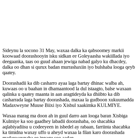
Sideynu la socono 31 May, waxaa dalka ka qabsoomey markii
koowaad doorashooyin isku sidkan ee Goleyaasha wakiillada iyo
deegaanka, taas oo guud ahaan jewiga nabad galyo ku dhacdey,
dalka oo dhan si qurux badan murrashaxiin iyo bulshaba looga qeyb
qaatey.
Doorashadii ka dib casharro ayaa laga bartay dhinac walba ah,
kuwaas oo u baahan in dhamaantood la dul istaagto, balse waxaan
qalinka u qaatey maanta in aan aragtideyda ka dhiibto ka dib
casharrada laga bartay doorashada, maxaa la gudboon xukuumadda
Madaxweyne Muuse Biixi iyo Xisbul xaakimka KULMIYE.
Waxaa marag ma doon ah in guul darro aan looga baran Xisbiga
Kulmiye ka soo gaadhey labadii doorashaba, oo shacabka
aqlabiyadiisu u codeeyeen in isbedel ay rabaan, farriinta shacabka
ka timidna waxay uffo u aheyd waxaa la filan karo doorashada
madaxweynaha ee innagu soo aadan.