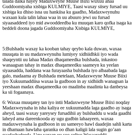
talada dalka hayey Madaxweyne Muuse Biixi wuxuu ahaa
Guddoomiyaha xisbiga KULMIYE, Taasi waxay siisey fursad uu
xisbiga ku dhiso isna uu hankiisa ku gaadho, Madaxweynuhu
waxaan kula talin lahaa waa in uu abuuro jewi uu fursad
siyaasaddeed iyo mid awooddeedba ku muuqan karo qofka isaga ka
beddeli doona jagada Guddoomiyaha Xisbiga KULMIYE,
5:Bulshadu waxay ka kooban tahay qeybo kala duwan, waxaa
muuqata in uu madaxweynuhu lumiyey xidhiidhkii iyo wada
shaqeyntii uu lahaa Madax dhaqameedka bulshada, inkastoo
wanaagsan tahay in madax dhaqameedku saameyn ku yeelan
siyaasadda, haddana waa furayaasha bulshada iyo albaabada laga
galo, madaama ay Bulshada metelaan, Madaxweyne Muuse Biixi
iyo Xukuumaddiisa waxaa la gudboon in ay xidhiidh wanagsan la
yeeshaan madax dhaqameedka oo maalinba maalinta ka danbeysa
ka sii fogaanaya.
6: Waxaa muuqatey tan iyo intii Madaxweyne Muuse Biixi noqday
Madaxweynaha in isha kaliya ee xukuumadda laga gaadho ay isaga
aheyd, taasi waxay yareysey fursadihii ay bulshaddu u wada gaadhi
laheyd ama dareenkooda ay ugu gudbin lahaayeen, waxaa
madaxweynaha la gudboon in uu sameeyo hawl daadejin sahli karta
in dhamaan hawlaha qaranka oo dhan kaligii lala sugin go’aan
qaadashadeeda, Ugu yaraan uu soo celiyo Wasaaraddii