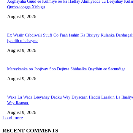
Xoghayaha Guud ee Kulmiye oo ka Hadlay Ahmiyadda uu Leeyahay Kula
Qurbo-joogga Xisbigu
August 9, 2026
Ex Wasiir Cabdiwali Suufi Oo Faah faahin Ka Bixiyay Kulanka Dardargal
iyo dib u habaynta
August 9, 2026
Mareykanka oo Joojiyay Soo Dejinta Shidaalka Qaydhin ee Sacuudiga
August 9, 2026
Waxa La Wada Leeyahay Dadku Wey Dayacaan Haddii Laaakin La Ilaaliy
Wey Raagan.
August 9, 2026
Load more
RECENT COMMENTS