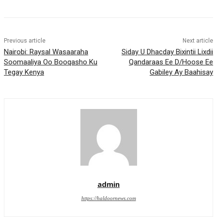
Previous article
Next article
Nairobi: Raysal Wasaaraha
Siday U Dhacday Bixintii Lixdii
Soomaaliya Oo Booqasho Ku
Qandaraas Ee D/Hoose Ee
Tegay Kenya
Gabiley Ay Baahisay
admin
https://haldoornews.com