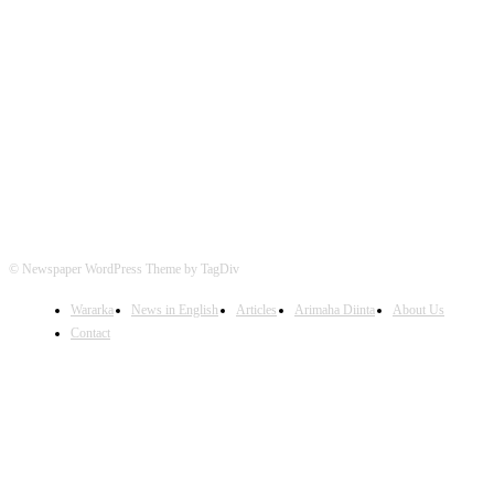
FOLLOW US
© Newspaper WordPress Theme by TagDiv
Wararka
News in English
Articles
Arimaha Diinta
About Us
Contact