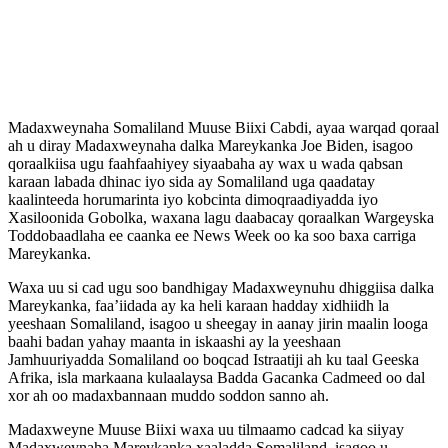
Madaxweynaha Somaliland Muuse Biixi Cabdi, ayaa warqad qoraal
ah u diray Madaxweynaha dalka Mareykanka Joe Biden, isagoo
qoraalkiisa ugu faahfaahiyey siyaabaha ay wax u wada qabsan
karaan labada dhinac iyo sida ay Somaliland uga qaadatay
kaalinteeda horumarinta iyo kobcinta dimoqraadiyadda iyo
Xasiloonida Gobolka, waxana lagu daabacay qoraalkan Wargeyska
Toddobaadlaha ee caanka ee News Week oo ka soo baxa carriga
Mareykanka.
Waxa uu si cad ugu soo bandhigay Madaxweynuhu dhiggiisa dalka
Mareykanka, faa’iidada ay ka heli karaan hadday xidhiidh la
yeeshaan Somaliland, isagoo u sheegay in aanay jirin maalin looga
baahi badan yahay maanta in iskaashi ay la yeeshaan
Jamhuuriyadda Somaliland oo boqcad Istraatiji ah ku taal Geeska
Afrika, isla markaana kulaalaysa Badda Gacanka Cadmeed oo dal
xor ah oo madaxbannaan muddo soddon sanno ah.
Madaxweyne Muuse Biixi waxa uu tilmaamo cadcad ka siiyay
Madaxweynaha Mareykanka xaaladda Somaliland, isagoo u