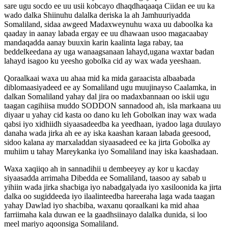
sare ugu socdo ee uu usii kobcayo dhaqdhaqaaqa Ciidan ee uu ka
wado dalka Shiinuhu dalalka deriska la ah Jamhuuriyadda
Somaliland, sidaa awgeed Madaxweynuhu waxa uu daboolka ka
qaaday in aanay labada ergay ee uu dhawaan usoo magacaabay
mandaqadda aanay buuxin karin kaalinta laga rabay, taa
beddelkeedana ay uga wanaagsanaan lahayd,ugana waxtar badan
lahayd isagoo ku yeesho gobolka cid ay wax wada yeeshaan.
Qoraalkaai waxa uu ahaa mid ka mida garaacista albaabada
diblomaasiyadeed ee ay Somaliland ugu muujinayso Caalamka, in
dalkan Somaliland yahay dal jira oo madaxbannaan oo iskii ugu
taagan cagihiisa muddo SODDON sannadood ah, isla markaana uu
diyaar u yahay cid kasta oo dano ku leh Gobolkan inay wax wada
qabsi iyo xidhiidh siyaasadeedba ka yeedhaan, iyadoo laga duulayo
danaha wada jirka ah ee ay iska kaashan karaan labada geesood,
sidoo kalana ay marxaladdan siyaasadeed ee ka jirta Gobolka ay
muhiim u tahay Mareykanka iyo Somaliland inay iska kaashadaan.
Waxa xaqiiqo ah in sannadihii u dembeeyey ay kor u kacday
siyaasadda arrimaha Dibedda ee Somaliland, taasoo ay sabab u
yihiin wada jirka shacbiga iyo nabadgalyada iyo xasiloonida ka jirta
dalka oo sugiddeeda iyo ilaalinteedba hareeraha laga wada taagan
yahay Dawlad iyo shacbiba, waxanu qoraalkani ka mid ahaa
farriimaha kala duwan ee la gaadhsiinayo dalalka dunida, si loo
meel mariyo aqoonsiga Somaliland.