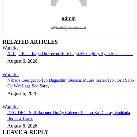
admin
https://haldoornews.com
RELATED ARTICLES
Wararka
Xisbiga Kaah Isaga Oo Ceebo Hore Lagu Maxanjirey Ayuu Maantana….
August 6, 2026
Wararka
Nabada Ceerigaabo Iyo Dagaalku” Beelaha Muuse Saalax Iyo Jibril Salax
Oo War Laga Soo Saray
August 6, 2026
Wararka
DEG-DEG: Shil Baabuur Oo Ay Galeen Ciidamo Ka Dhacay Waddada
Berbera–Burco
August 6, 2026
LEAVE A REPLY