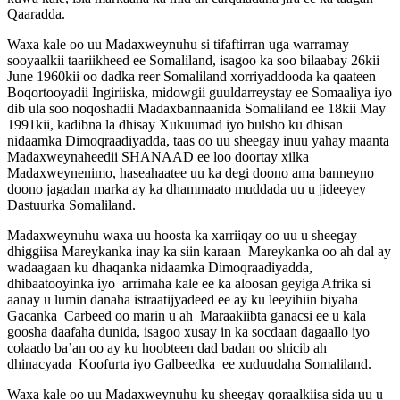
Qaaradda.
Waxa kale oo uu Madaxweynuhu si tifaftirran uga warramay
sooyaalkii taariikheed ee Somaliland, isagoo ka soo bilaabay 26kii
June 1960kii oo dadka reer Somaliland xorriyaddooda ka qaateen
Boqortooyadii Ingiriiska, midowgii guuldarreystay ee Somaaliya iyo
dib ula soo noqoshadii Madaxbannaanida Somaliland ee 18kii May
1991kii, kadibna la dhisay Xukuumad iyo bulsho ku dhisan
nidaamka Dimoqraadiyadda, taas oo uu sheegay inuu yahay maanta
Madaxweynaheedii SHANAAD ee loo doortay xilka
Madaxweynenimo, haseahaatee uu ka degi doono ama banneyno
doono jagadan marka ay ka dhammaato muddada uu u jideeyey
Dastuurka Somaliland.
Madaxweynuhu waxa uu hoosta ka xarriiqay oo uu u sheegay
dhiggiisa Mareykanka inay ka siin karaan Mareykanka oo ah dal ay
wadaagaan ku dhaqanka nidaamka Dimoqraadiyadda,
dhibaatooyinka iyo arrimaha kale ee ka aloosan geyiga Afrika si
aanay u lumin danaha istraatijyadeed ee ay ku leeyihiin biyaha
Gacanka Carbeed oo marin u ah Maraakiibta ganacsi ee u kala
goosha daafaha dunida, isagoo xusay in ka socdaan dagaallo iyo
colaado ba’an oo ay ku hoobteen dad badan oo shicib ah
dhinacyada Koofurta iyo Galbeedka ee xuduudaha Somaliland.
Waxa kale oo uu Madaxweynuhu ku sheegay qoraalkiisa sida uu u