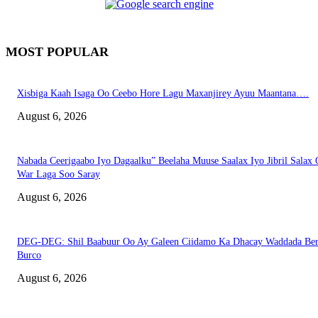
MOST POPULAR
Xisbiga Kaah Isaga Oo Ceebo Hore Lagu Maxanjirey Ayuu Maantana….
August 6, 2026
Nabada Ceerigaabo Iyo Dagaalku” Beelaha Muuse Saalax Iyo Jibril Salax
War Laga Soo Saray
August 6, 2026
DEG-DEG: Shil Baabuur Oo Ay Galeen Ciidamo Ka Dhacay Waddada Ber
Burco
August 6, 2026