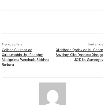
Previous article
Next article
Gollaha Guurtida oo
Xildhibaan Qodax oo Ku Gacan
Xukuumadda Ugu Baaqday
Saydhay Xilka Qaadista Xisbiga
Maalgelinta Wershada Sibidhka
UCID Ku Sameeyay
Berbera