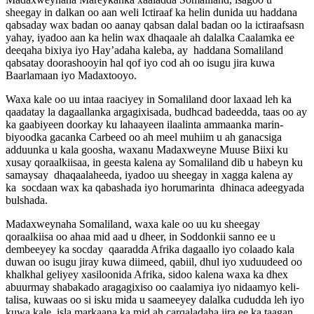
sheegay in dalkan oo aan weli Ictiraaf ka helin dunida uu haddana
qabsaday wax badan oo aanay qabsan dalal badan oo la ictiraafsasn
yahay, iyadoo aan ka helin wax dhaqaale ah dalalka Caalamka ee
deeqaha bixiya iyo Hay’adaha kaleba, ay haddana Somaliland
qabsatay doorashooyin hal qof iyo cod ah oo isugu jira kuwa
Baarlamaan iyo Madaxtooyo.
Waxa kale oo uu intaa raaciyey in Somaliland door laxaad leh ka
qaadatay la dagaallanka argagixisada, budhcad badeedda, taas oo ay
ka gaabiyeen doorkay ku lahaayeen ilaalinta ammaanka marin-
biyoodka gacanka Carbeed oo ah meel muhiim u ah ganacsiga
adduunka u kala goosha, waxanu Madaxweyne Muuse Biixi ku
xusay qoraalkiisaa, in geesta kalena ay Somaliland dib u habeyn ku
samaysay dhaqaalaheeda, iyadoo uu sheegay in xagga kalena ay
ka socdaan wax ka qabashada iyo horumarinta dhinaca adeegyada
bulshada.
Madaxweynaha Somaliland, waxa kale oo uu ku sheegay
qoraalkiisa oo ahaa mid aad u dheer, in Soddonkii sanno ee u
dembeeyey ka socday qaaradda Afrika dagaallo iyo colaado kala
duwan oo isugu jiray kuwa diimeed, qabiil, dhul iyo xuduudeed oo
khalkhal geliyey xasiloonida Afrika, sidoo kalena waxa ka dhex
abuurmay shabakado aragagixiso oo caalamiya iyo nidaamyo keli-
talisa, kuwaas oo si isku mida u saameeyey dalalka cududda leh iyo
kuwa kale, isla markaana ka mid ah carqaladaha jira ee ka taagan